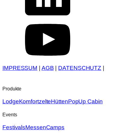
IMPRESSUM
|
AGB
|
DATENSCHUTZ
|
Produkte
Lodge
Komfortzelte
Hütten
PopUp Cabin
Events
Festivals
Messen
Camps