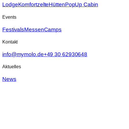
Lodge
Komfortzelte
Hütten
PopUp Cabin
Events
Festivals
Messen
Camps
Kontakt
info@mymolo.de
+49 30 62930648
Aktuelles
News